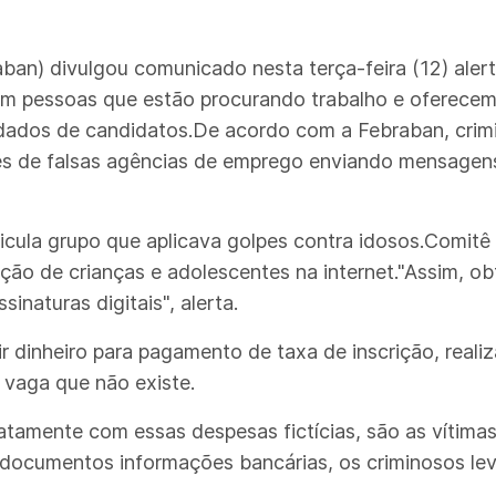
ban) divulgou comunicado nesta terça-feira (12) aler
m pessoas que estão procurando trabalho e oferecem 
 dados de candidatos.De acordo com a Febraban, crim
s de falsas agências de emprego enviando mensagens
rticula grupo que aplicava golpes contra idosos.Comitê 
teção de crianças e adolescentes na internet."Assim, o
naturas digitais", alerta.
r dinheiro para pagamento de taxa de inscrição, real
 vaga que não existe.
diatamente com essas despesas fictícias, são as víti
m documentos informações bancárias, os criminosos l